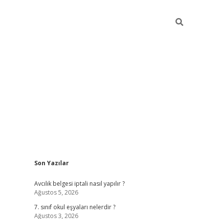
Sidebar
Son Yazılar
ilbet mob
Avcılık belgesi iptali nasıl yapılır ?
Ağustos 5, 2026
7. sınıf okul eşyaları nelerdir ?
Ağustos 3, 2026