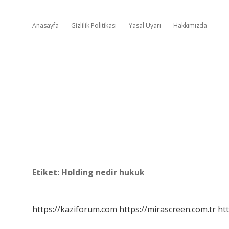
Anasayfa
Gizlilik Politikası
Yasal Uyarı
Hakkımızda
Etiket:
Holding nedir hukuk
https://kaziforum.com
https://mirascreen.com.tr
htt