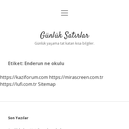
menüyü
Anasayfa
aç
Gizlilik Politikası
Günlük Satırlar
Yasal Uyarı
Günlük yaşama tat katan kısa bilgiler.
Hakkımızda
Etiket:
Enderun ne okulu
https://kaziforum.com
https://mirascreen.com.tr
https://lufi.com.tr
Sitemap
Sidebar
Son Yazılar