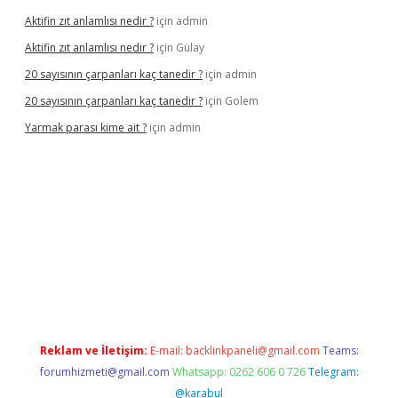
Aktifin zıt anlamlısı nedir ?
için
admin
Aktifin zıt anlamlısı nedir ?
için
Gülay
20 sayısının çarpanları kaç tanedir ?
için
admin
20 sayısının çarpanları kaç tanedir ?
için
Golem
Yarmak parası kime ait ?
için
admin
riş
Reklam ve İletişim:
E-mail:
backlinkpaneli@gmail.com
Teams:
forumhizmeti@gmail.com
Whatsapp: 0262 606 0 726
Telegram:
@karabul