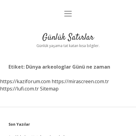
menüyü
Anasayfa
aç
Gizlilik Politikası
Günlük Satırlar
Yasal Uyarı
Günlük yaşama tat katan kısa bilgiler.
Hakkımızda
Etiket:
Dünya arkeologlar Günü ne zaman
https://kaziforum.com
https://mirascreen.com.tr
https://lufi.com.tr
Sitemap
Sidebar
Son Yazılar