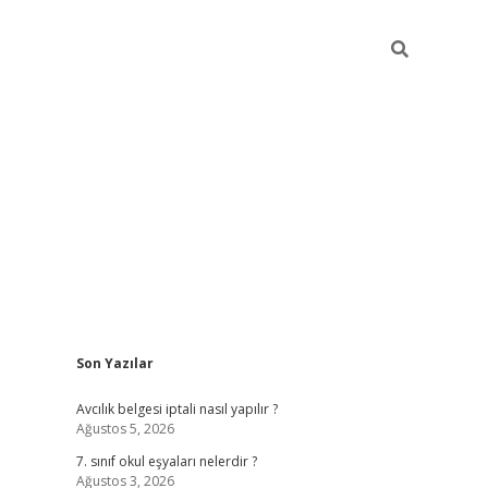
Sidebar
Son Yazılar
ilbet mob
Avcılık belgesi iptali nasıl yapılır ?
Ağustos 5, 2026
7. sınıf okul eşyaları nelerdir ?
Ağustos 3, 2026