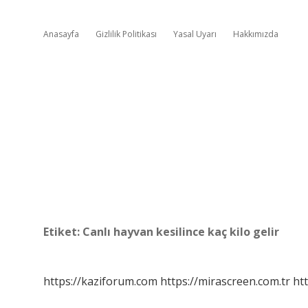
Anasayfa
Gizlilik Politikası
Yasal Uyarı
Hakkımızda
Etiket:
Canlı hayvan kesilince kaç kilo gelir
https://kaziforum.com
https://mirascreen.com.tr
htt