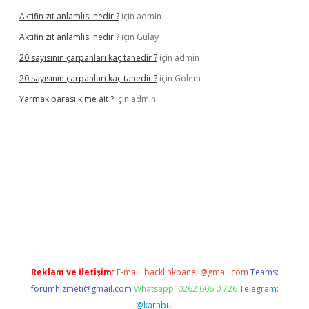
Aktifin zıt anlamlısı nedir ?
için
admin
Aktifin zıt anlamlısı nedir ?
için
Gülay
20 sayısının çarpanları kaç tanedir ?
için
admin
20 sayısının çarpanları kaç tanedir ?
için
Golem
Yarmak parası kime ait ?
için
admin
riş
Reklam ve İletişim:
E-mail:
backlinkpaneli@gmail.com
Teams:
forumhizmeti@gmail.com
Whatsapp: 0262 606 0 726
Telegram:
@karabul