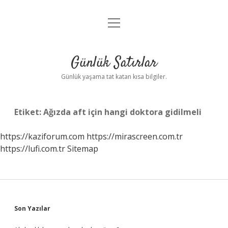
menüyü
Anasayfa
aç
Gizlilik Politikası
Günlük Satırlar
Yasal Uyarı
Günlük yaşama tat katan kısa bilgiler.
Hakkımızda
Etiket:
Ağızda aft için hangi doktora gidilmeli
https://kaziforum.com
https://mirascreen.com.tr
https://lufi.com.tr
Sitemap
Sidebar
Son Yazılar