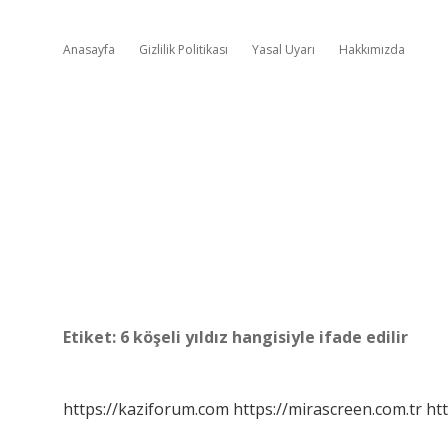
Anasayfa
Gizlilik Politikası
Yasal Uyarı
Hakkımızda
Etiket:
6 köşeli yıldız hangisiyle ifade edilir
https://kaziforum.com
https://mirascreen.com.tr
htt