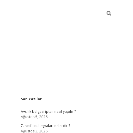
Sidebar
Son Yazılar
ilbet mob
Avcılık belgesi iptali nasıl yapılır ?
Ağustos 5, 2026
7. sınıf okul eşyaları nelerdir ?
Ağustos 3, 2026