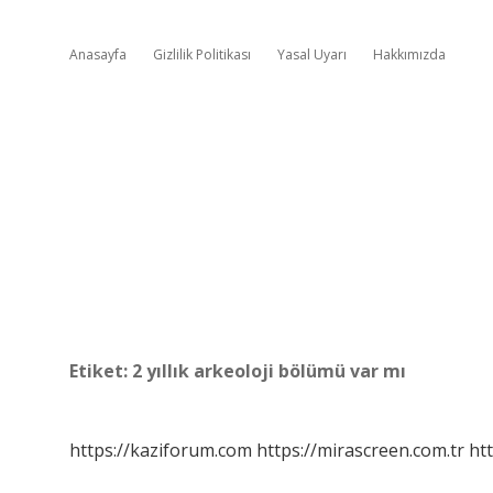
Anasayfa
Gizlilik Politikası
Yasal Uyarı
Hakkımızda
Etiket:
2 yıllık arkeoloji bölümü var mı
https://kaziforum.com
https://mirascreen.com.tr
htt