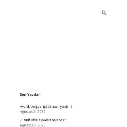
Sidebar
Son Yazılar
ilbet mob
Avcılık belgesi iptali nasıl yapılır ?
Ağustos 5, 2026
7. sınıf okul eşyaları nelerdir ?
Ağustos 3, 2026